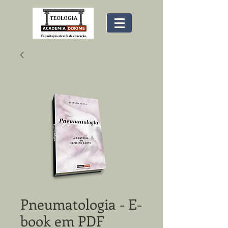
Pneumatologia - E-
book em PDF