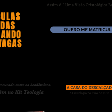
Assim é " Uma Visão Cristológica Ba
CULAS
ADAS
QUERO ME MATRICUL
DANDO
VAGAS
rocurado entre os Acadêmicos.
A CASA DO DESCALÇA
m no Kit Teologia
A Cristologia no livro de Rute
No tempo em que os juízes ju
floresce neste período anárquic
campos de Belém, que des