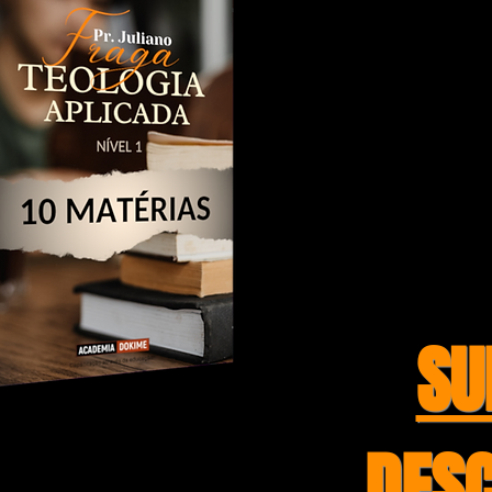
Reúne dentro do universo
fundamentam a doutrina cr
séculos vem norteando as 
comunidades.
Composto por dez (10) mat
abordar de forma profunda, an
Capacitando você a manejar
ser usado como ferrament
chamado.
Vem com a gente?
SU
DES
EOLOGIA APLICADA