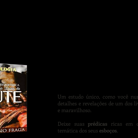
Curso EaD - C
Um estudo único, como você nun
detalhes e revelações de um dos l
e maravilhoso.
Deixe suas
prédicas
ricas em d
temática dos seus
esboços
.