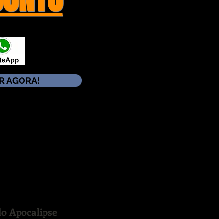
R AGORA!
o Apocalipse