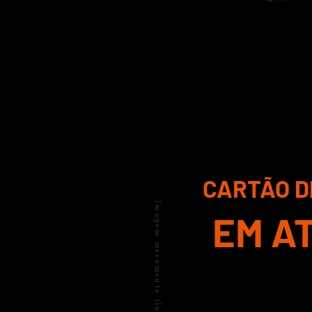
NOVA TURMA 
EAD DE A
CAPÍTULO P
CARTÃO D
Imagem meramente ilustrativa.
EM AT