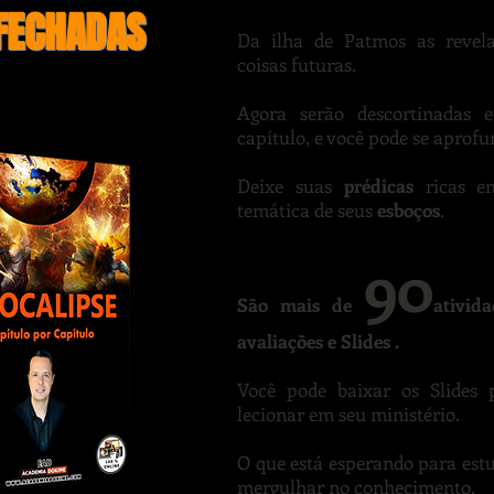
FECHADAS
Da ilha de Patmos as revel
coisas futuras.
Agora serão descortinadas e
capítulo, e você pode se aprofu
Deixe suas
prédicas
ricas e
temática de seus
esboços
.
90
São mais de
ativid
avaliações e Slides .
Você pode baixar os Slides 
lecionar em seu ministério.
O que está esperando para estu
mergulhar no conhecimento.