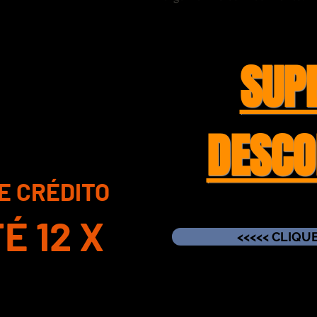
SUP
PARA O CURSO
POCALIPSE
OR CAPÍTULO
DESCO
E CRÉDITO
É 12 X
<<<<< CLIQUE