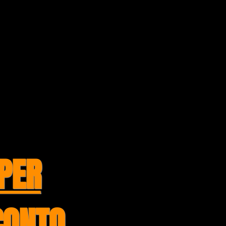
 teológico os temas que
istã e que ao longo dos
lideranças, acadêmicos e
érias, tem por objetivo
alítica e aplicada.
 bem a Palavra de Deus, e
a que auxiliará no seu
PER
CONTO