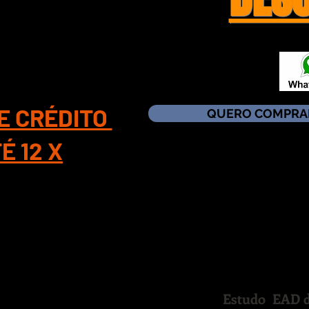
VEL 1
PRAS NO SITE COM
E CRÉDITO
QUERO COMPRA
É 12 X
Estudo EAD d