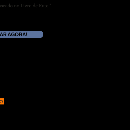
seado no Livro de Rute "
AR AGORA!
DO
lgavam a terra, uma história
o da narrativa judiciária. É nos
encadeia a fome, decisões